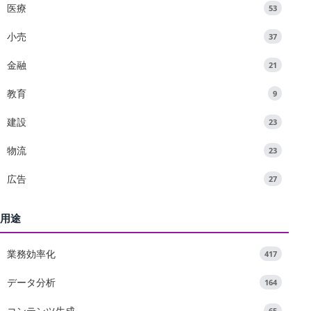
医療
53
小売
37
金融
21
教育
9
建設
23
物流
23
広告
27
用途
業務効率化
417
データ分析
164
コンテンツ生成
65