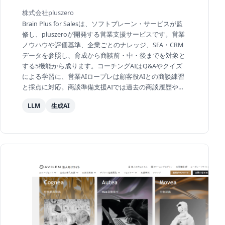
株式会社pluszero
Brain Plus for Salesは、ソフトブレーン・サービスが監
修し、pluszeroが開発する営業支援サービスです。営業
ノウハウや評価基準、企業ごとのナレッジ、SFA・CRM
データを参照し、育成から商談前・中・後までを対象と
する5機能から成ります。コーチングAIはQ&Aやクイズ
による学習に、営業AIロープレは顧客役AIとの商談練習
と採点に対応。商談準備支援AIでは過去の商談履歴や外
部情報から確認事項を整理し、リアルタイムサジェス...
LLM
生成AI