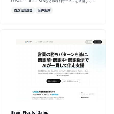
COACH・COG-PRESENなど職種別サービスを展開してお
り、400社・70,000人のデータをもとに「最も効く改
自然言語処理
音声認識
善」を特定...
Brain Plus for Sales