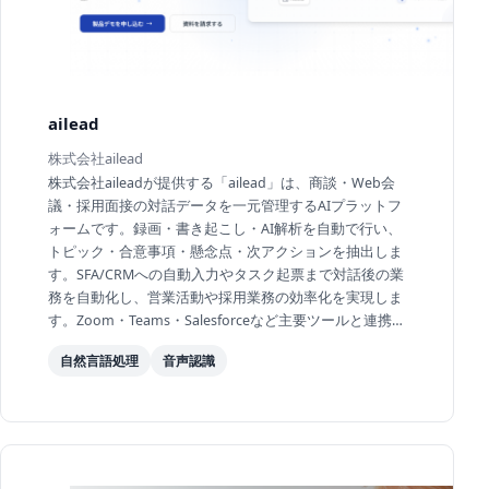
ailead
株式会社ailead
株式会社aileadが提供する「ailead」は、商談・Web会
議・採用面接の対話データを一元管理するAIプラットフ
ォームです。録画・書き起こし・AI解析を自動で行い、
トピック・合意事項・懸念点・次アクションを抽出しま
す。SFA/CRMへの自動入力やタスク起票まで対話後の業
務を自動化し、営業活動や採用業務の効率化を実現しま
す。Zoom・Teams・Salesforceなど主要ツールと連携
し、ISO/IEC 27001:2022取得のエンタープライズ水準の
自然言語処理
音声認識
セ...