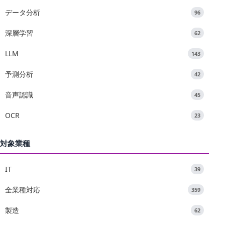
データ分析
96
深層学習
62
LLM
143
予測分析
42
音声認識
45
OCR
23
対象業種
IT
39
全業種対応
359
製造
62