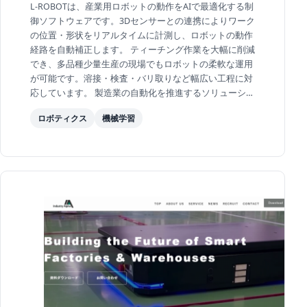
L-ROBOTは、産業用ロボットの動作をAIで最適化する制
御ソフトウェアです。3Dセンサーとの連携によりワーク
の位置・形状をリアルタイムに計測し、ロボットの動作
経路を自動補正します。 ティーチング作業を大幅に削減
でき、多品種少量生産の現場でもロボットの柔軟な運用
が可能です。溶接・検査・バリ取りなど幅広い工程に対
応しています。 製造業の自動化を推進するソリューショ
ンとして、自動車部品メーカーや重工業メーカーな...
ロボティクス
機械学習