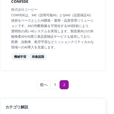
CONFIDE
株式会社コーピー
CONFIDEは、XAI（説明可能AI）とQAAI（品質保証AI）
技術をベースとしたAI開発・運用・品質管理ソリューシ
ョンです。AIの判断根拠を可視化するXAI技術により、
透明性の高いAIシステムを実現します。製造業向けの外
観検査AIやAI第三者品質検証サービスも提供しており、
医療、自動車、航空宇宙などミッションクリティカルな
領域へのAI導入を支援します。
機械学習
画像認識
投稿のページ送り
前へ
1
2
カテゴリ解説