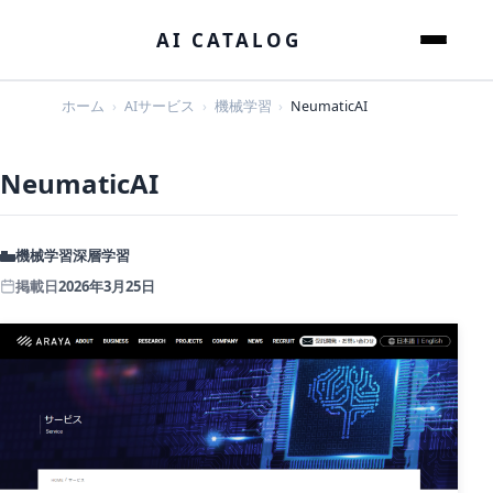
本文へスキップ
AI CATALOG
メニュー
ホーム
AIサービス
機械学習
NeumaticAI
NeumaticAI
機械学習
深層学習
掲載日
2026年3月25日