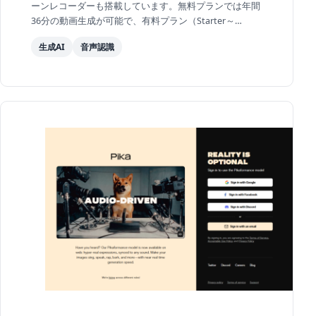
ーンレコーダーも搭載しています。無料プランでは年間
36分の動画生成が可能で、有料プラン（Starter～
Enterprise）では生成量やアバター数が拡張されます。
生成AI
音声認識
企業の研...