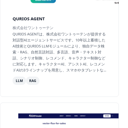
QURIOS AGENT
株式会社ワントゥーテン
QURIOS AGENTは、株式会社ワントゥーテンが提供する
対話型AIエージェントサービスです。10年以上蓄積した
AI技術とQURIOS LLMモジュールにより、独自データ検
索・RAG、自然言語対話、多言語、音声・テキスト対
話、シナリオ制御、レコメンド、キャラクター制御など
に対応します。キャラクターAI、アシストAI、レコメン
ドAIの3ラインナップを用意し、スマホやタブレットな
どマルチデバイスで導入可能です。自治体、小売、商業
LLM
RAG
施設...