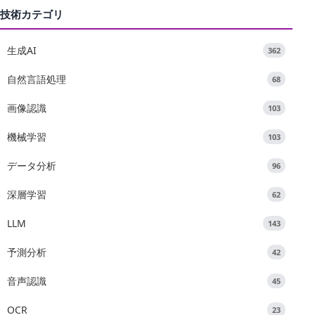
技術カテゴリ
生成AI
362
自然言語処理
68
画像認識
103
機械学習
103
データ分析
96
深層学習
62
LLM
143
予測分析
42
音声認識
45
OCR
23