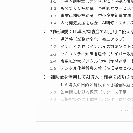
IT導入補助金（デジタル化・AI導入補
ものづくり補助金｜革新的なサービス
事業再構築補助金｜中小企業新事業進
人材開発支援助成金｜AI研修・スキル
詳細解説：IT導入補助金でAI活用に使え
通常枠（業務効率化・売上アップ）
インボイス枠（インボイス対応ソフト
セキュリティ対策推進枠（サイバー攻
複数社連携デジタル化枠（地域連携・
デジタル化基盤導入枠（※旧制度との
補助金を活用してAI導入・開発を成功さ
1. AI導入の目的と解決すべき経営課
2. 申請における課題（リソース不足
3. 採択後の運用体制とベンダー選定の