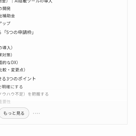
助金）｜AI搭載ツールの導入
の開発
出補助金
アップ
る「5つの申請枠」
の導入）
撃対策）
面的なDX）
比較・変更点）
せる3つのポイント
題を明確にする
・ノウハウ不足）を把握する
重要性
もっと見る